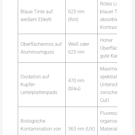
Rotes Licht wird
Blaue Tinte auf
625 nm
blauer Tinte
weißem Etikett
(Rot)
absorbiert → ho
Kontrast
Hoher
Oberflächenriss auf
Weiß oder
Oberflächenkont
Aluminiumguss
625 nm
gute Kantenschä
Maximiert den
Oxidation auf
spektralen
470 nm
Kupfer-
Unterschied
(blau)
Leiterplattenpads
zwischen Cu un
CuO
Fluoreszenz enth
Biologische
organisches
Kontamination von
365 nm (UV)
Material, das für