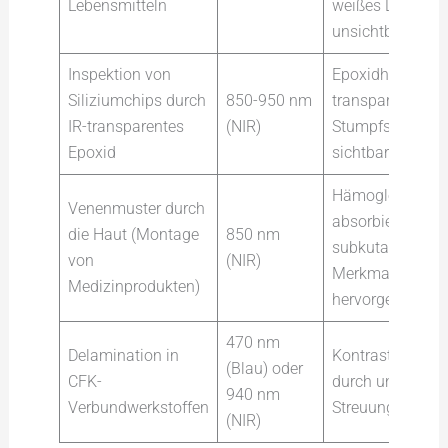
Lebensmitteln
weißes Licht
unsichtbar ist
Inspektion von
Epoxidharz
Siliziumchips durch
850-950 nm
transparent im N
IR-transparentes
(NIR)
Stumpfstruktur
Epoxid
sichtbar
Hämoglobin
Venenmuster durch
absorbiert NIR;
die Haut (Montage
850 nm
subkutane
von
(NIR)
Merkmale werd
Medizinprodukten)
hervorgehoben
470 nm
Delamination in
Kontrastverstär
(Blau) oder
CFK-
durch unterirdis
940 nm
Verbundwerkstoffen
Streuung
(NIR)