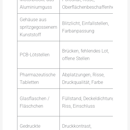
Aluminiumguss
Oberflächenbeschaffenheit
Win
Gehäuse aus
Blitzlicht, Einfallstellen,
Diff
spritzgegossenem
Farbanpassung
hoh
Kunststoff
Meh
Brücken, fehlendes Lot,
PCB-Lötstellen
Quad
offene Stellen
Fid
Pharmazeutische
Abplatzungen, Risse,
Dom
Tabletten
Druckqualität, Farbe
(wei
Hin
Glasflaschen /
Füllstand, Deckeldichtung,
(übe
Fläschchen
Riss, Einschluss
Rin
Diff
Gedruckte
Druckkontrast,
nied