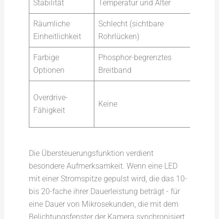
Stabilität
Temperatur und Alter
Stu
Räumliche
Schlecht (sichtbare
Aus
Einheitlichkeit
Rohrlücken)
Diff
Farbige
Phosphor-begrenztes
Mon
Optionen
Breitband
R/G
10-
Overdrive-
Keine
Spi
Fähigkeit
Sta
Die Übersteuerungsfunktion verdient
besondere Aufmerksamkeit. Wenn eine LED
mit einer Stromspitze gepulst wird, die das 10-
bis 20-fache ihrer Dauerleistung beträgt - für
eine Dauer von Mikrosekunden, die mit dem
Belichtungsfenster der Kamera synchronisiert