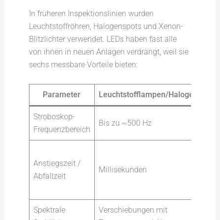
In früheren Inspektionslinien wurden
Leuchtstoffröhren, Halogenspots und Xenon-
Blitzlichter verwendet. LEDs haben fast alle
von ihnen in neuen Anlagen verdrängt, weil sie
sechs messbare Vorteile bieten:
Parameter
Leuchtstofflampen/Halogen
Stroboskop-
Bis zu ~500 Hz
Bis
Frequenzbereich
Mik
Anstiegszeit /
für
Millisekunden
Abfallzeit
Hoc
LED
Spektrale
Verschiebungen mit
Sta