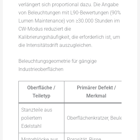
verlängert sich proportional dazu. Die Angabe
von Beleuchtungen mit L90-Bewertungen (90%
Lumen Maintenance) von ≥30.000 Stunden im
CW-Modus reduziert die
Kalibrierungshäufigkeit, die erforderlich ist, um
die Intensitätsdrift auszugleichen.
Beleuchtungsgeometrie für gängige
Industrieoberflächen
Oberfläche /
Primärer Defekt /
Teiletyp
Merkmal
B
Stanzteile aus
Koa
poliertem
Oberflächenkratzer, Beulen
nie
Edelstahl
Dun
Motorblöcke aus
Porosität, Risse,
Rin