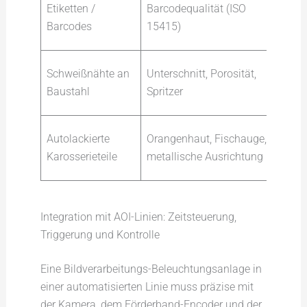
Etiketten /
Barcodequalität (ISO
UV 
Barcodes
15415)
Sic
Stru
Schweißnähte an
Unterschnitt, Porosität,
(Las
Baustahl
Spritzer
Stre
Groß
Autolackierte
Orangenhaut, Fischauge,
Pane
Karosserieteile
metallische Ausrichtung
wei
Integration mit AOI-Linien: Zeitsteuerung,
Triggerung und Kontrolle
Eine Bildverarbeitungs-Beleuchtungsanlage in
einer automatisierten Linie muss präzise mit
der Kamera, dem Förderband-Encoder und der