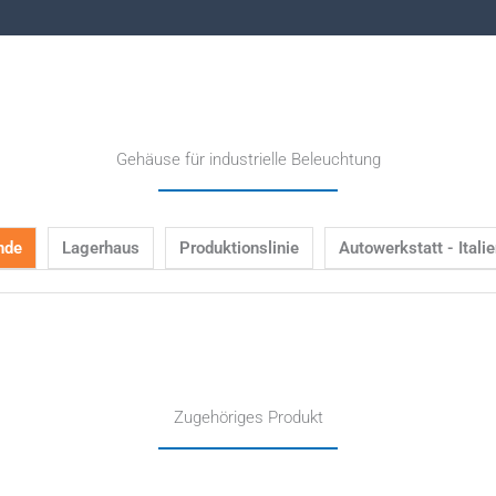
Gehäuse für industrielle Beleuchtung
nde
Lagerhaus
Produktionslinie
Autowerkstatt - Itali
Zugehöriges Produkt