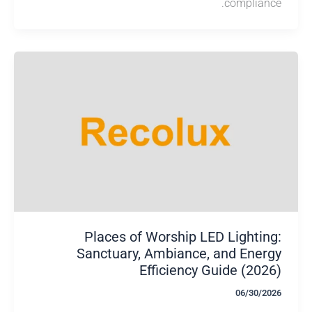
complia
Places of Worship LED Lighti
Sanctuary, Ambiance, and Ene
Efficiency Guide (20
06/30/