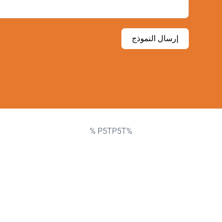
إرسال النموذج
%P5TP5T %