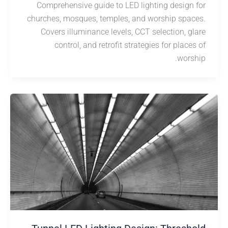
Comprehensive guide to LED lighting design
churches, mosques, temples, and worship spa
Covers illuminance levels, CCT selection, g
control, and retrofit strategies for place
wors