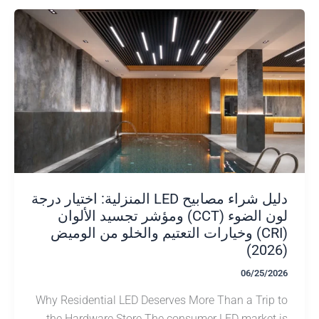
دليل شراء مصابيح LED المنزلية: اختيار درجة
لون الضوء (CCT) ومؤشر تجسيد الألوان
(CRI) وخيارات التعتيم والخلو من الوميض
06/25/
Why Residential LED Deserves More Than a Tri
the Hardware Store The consumer LED marke