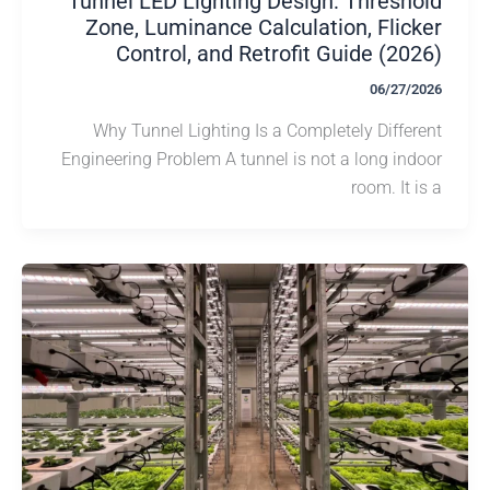
Tunnel LED Lighting Design: Thresh
Zone, Luminance Calculation, Flic
Control, and Retrofit Guide (20
06/27/
Why Tunnel Lighting Is a Completely Diffe
Engineering Problem A tunnel is not a long in
room. It 