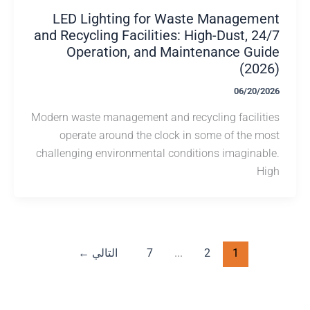
LED Lighting for Waste Managem
and Recycling Facilities: High-Dust, 2
Operation, and Maintenance Gu
(20
06/20/
Modern waste management and recycling facili
operate around the clock in some of the 
challenging environmental conditions imagina
H
1
2
...
7
التالي
←