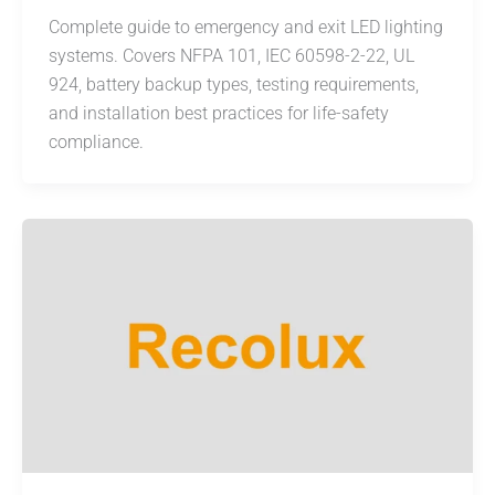
Complete guide to emergency and exit LED lighting
systems. Covers NFPA 101, IEC 60598-2-22, UL
924, battery backup types, testing requirements,
and installation best practices for life-safety
compliance.