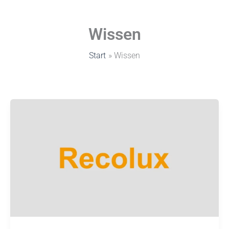
Zum
Inhalt
Wissen
springen
Start
Wissen