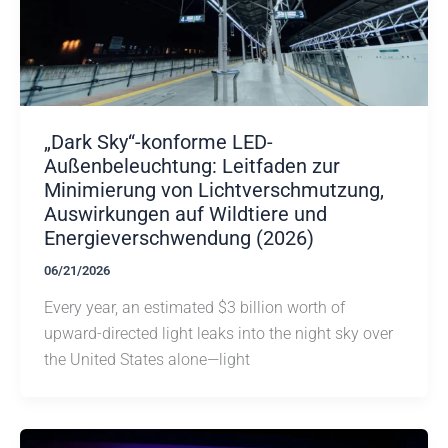
„Dark Sky“-konforme LED-
Außenbeleuchtung: Leitfaden zur
Minimierung von Lichtverschmutzung,
Auswirkungen auf Wildtiere und
Energieverschwendung (2026)
06/21/2026
Every year, an estimated $3 billion worth of
upward-directed light leaks into the night sky over
the United States alone—light