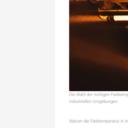
Die Wahl der richtigen Farbtem
industriellen Umgebungen.
Warum die Farbtemperatur in Ind