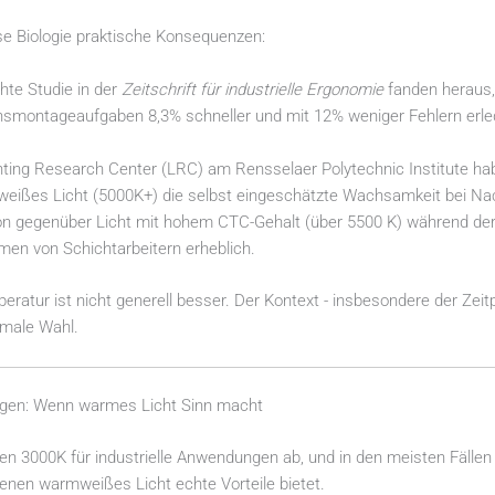
ese Biologie praktische Konsequenzen:
chte Studie in der
Zeitschrift für industrielle Ergonomie
fanden heraus,
nsmontageaufgaben 8,3% schneller und mit 12% weniger Fehlern erled
ting Research Center (LRC) am Rensselaer Polytechnic Institute ha
 weißes Licht (5000K+) die selbst eingeschätzte Wachsamkeit bei N
ion gegenüber Licht mit hohem CTC-Gehalt (über 5500 K) während de
men von Schichtarbeitern erheblich.
eratur ist nicht generell besser. Der Kontext - insbesondere der Zeit
imale Wahl.
ngen: Wenn warmes Licht Sinn macht
en 3000K für industrielle Anwendungen ab, und in den meisten Fällen 
nen warmweißes Licht echte Vorteile bietet.