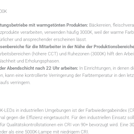
000K
itungsbetriebe mit warmgetönten Produkten:
Bäckereien, fleischvera
lzprodukte verarbeiten, verwenden häufig 3000K, weil der warme Farb
türlicher und ansprechender erscheinen lässt.
senbereiche für die Mitarbeiter in der Nähe der Produktionsbereiche
rbeitsbereichen (höhere CCT) und Ruhezonen (3000K) hilft den Arb
achheit und Erholungsphasen.
 der Abendschicht nach 22 Uhr arbeiten:
In Einrichtungen, in denen di
n, kann eine kontrollierte Verringerung der Farbtemperatur in den let
aufs verringern.
0K-LEDs in industriellen Umgebungen ist der Farbwiedergabeindex (C
 gegen die Effizienz eingetauscht. Für den industriellen Einsatz so
ür Qualitätskontrollstationen ein CRI von 90+ bevorzugt wird. Eine
der als eine 5000K-Lampe mit niedrigem CRI.