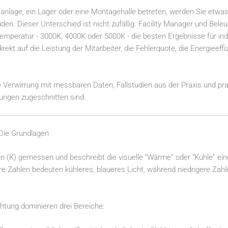
anlage, ein Lager oder eine Montagehalle betreten, werden Sie etwas
den. Dieser Unterschied ist nicht zufällig. Facility Manager und Bel
temperatur - 3000K, 4000K oder 5000K - die besten Ergebnisse für ind
rekt auf die Leistung der Mitarbeiter, die Fehlerquote, die Energieeffiz
ie Verwirrung mit messbaren Daten, Fallstudien aus der Praxis und pr
dungen zugeschnitten sind.
Die Grundlagen
in (K) gemessen und beschreibt die visuelle “Wärme” oder “Kühle” eine
öhere Zahlen bedeuten kühleres, blaueres Licht, während niedrigere Za
chtung dominieren drei Bereiche: