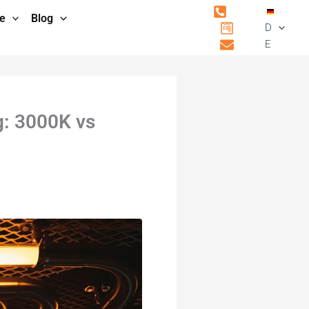
e
Blog
D
E
g: 3000K vs