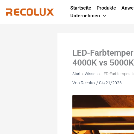
Zum
Startseite
Produkte
Anwe
Inhalt
Unternehmen
springen
LED-Farbtempera
4000K vs 5000K 
Start
Wissen
LED-Farbtemperatur
Von
Recolux
/
04/21/2026