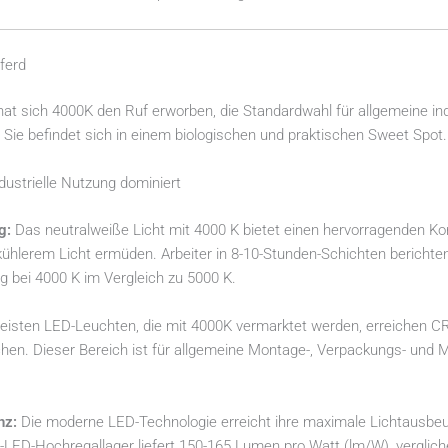
pferd
at sich 4000K den Ruf erworben, die Standardwahl für allgemeine in
. Sie befindet sich in einem biologischen und praktischen Sweet Spot.
ustrielle Nutzung dominiert
g:
Das neutralweiße Licht mit 4000 K bietet einen hervorragenden Ko
kühlerem Licht ermüden. Arbeiter in 8-10-Stunden-Schichten bericht
g bei 4000 K im Vergleich zu 5000 K.
isten LED-Leuchten, die mit 4000K vermarktet werden, erreichen CR
hen. Dieser Bereich ist für allgemeine Montage-, Verpackungs- und
nz:
Die moderne LED-Technologie erreicht ihre maximale Lichtausbeu
LED-Hochregallager liefert 150-165 Lumen pro Watt (lm/W), verglich