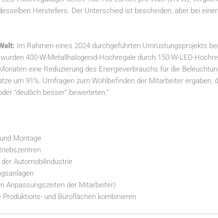
sselben Herstellers. Der Unterschied ist bescheiden, aber bei einer 
Welt:
Im Rahmen eines 2024 durchgeführten Umrüstungsprojekts bei 
an wurden 400-W-Metallhalogenid-Hochregale durch 150-W-LED-Hochreg
 Monaten eine Reduzierung des Energieverbrauchs für die Beleuchtu
ätze um 91%. Umfragen zum Wohlbefinden der Mitarbeiter ergaben, d
der “deutlich besser” bewerteten.”
g und Montage
triebszentren
 der Automobilindustrie
ngsanlagen
en Anpassungszeiten der Mitarbeiter)
Produktions- und Büroflächen kombinieren