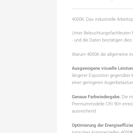
4000K: Das industrielle Arbeits
Unter Beleuchtungsfachleuten h
- und die Daten bestätigen dies
Warum 4000K die allgemeine ind
Ausgewogene visuelle Leistun
längerer Exposition gegenüber 
einer geringeren Augenbelastun
Genaue Farbwiedergabe:
Die me
Premiummodelle CRI 90+ erreic
ausreichend.
Optimierung der Energieeffizie
typisches kommerzielles 4000K-