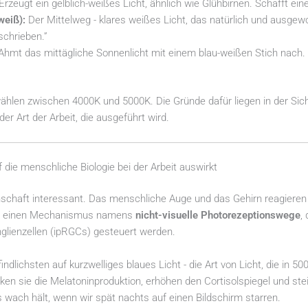
Erzeugt ein gelblich-weißes Licht, ähnlich wie Glühbirnen. Schafft e
weiß):
Der Mittelweg - klares weißes Licht, das natürlich und ausgewo
schrieben.”
hmt das mittägliche Sonnenlicht mit einem blau-weißen Stich nach.
ählen zwischen 4000K und 5000K. Die Gründe dafür liegen in der Sich
der Art der Arbeit, die ausgeführt wird.
 die menschliche Biologie bei der Arbeit auswirkt
enschaft interessant. Das menschliche Auge und das Gehirn reagieren 
ch einen Mechanismus namens
nicht-visuelle Photorezeptionswege
,
nglienzellen (ipRGCs) gesteuert werden.
ndlichsten auf kurzwelliges blaues Licht - die Art von Licht, die i
cken sie die Melatoninproduktion, erhöhen den Cortisolspiegel und st
wach hält, wenn wir spät nachts auf einen Bildschirm starren.