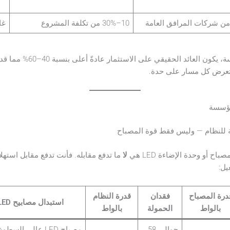
10–30% من تكلفة المشروع
غا
عند حساب جميع المسارات الخمسة
ستعرض كل مسار على حدة.
ح أو وحدة الإضاءة LED هي
لا
ما تدفع مقابله. فأنت تدفع مقابل استهل
يل:
درة المصباح
فقدان
قدرة النظام
استبدال مصابيح LED
بالواط
الحمولة
بالواط
حوالي 58
مصباح LED عالي السطو