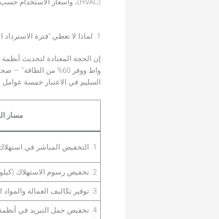
(HVAC)، وأسعار الاستخدام حسب الوقت. في النهاية، سيكون لديك دراسة جدوى قابلة للدفاع عنها تتحدث لغة المالية، وليس الهندسة فقط.
1. لماذا لا تعطي “فترة الاسترداد البسيطة” صورة كاملة
السليم في الاعتبار خمسة عوامل ق
مسار ال
1. التخفيض المباشر في استهلاك الطاقة (كيلوواط/ساعة)
2. تخفيض رسوم الاستهلاك (كيلوواط)
3. توفير تكاليف العمالة والمواد اللازمة للصيانة
4. تخفيض حمل التبريد في أنظمة 