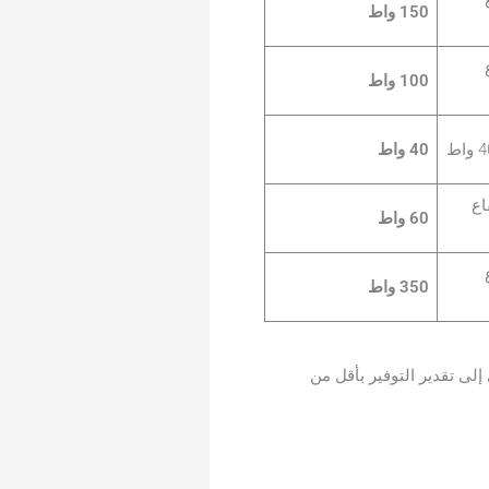
150 واط
ع
100 واط
40 واط
فاع
60 واط
ع
350 واط
إلى تقدير التوفير بأقل من