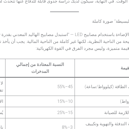
يمة متميزة، وليس مجرد الفرق في القوة الكهربائية:
النسبة المعتادة من إجمالي
قيمة
المدخرات
لا
45–55%
تق
10–15%
ال
15–25%
يُ
التدفئة والتهوية وتكييف
3–8%
نا