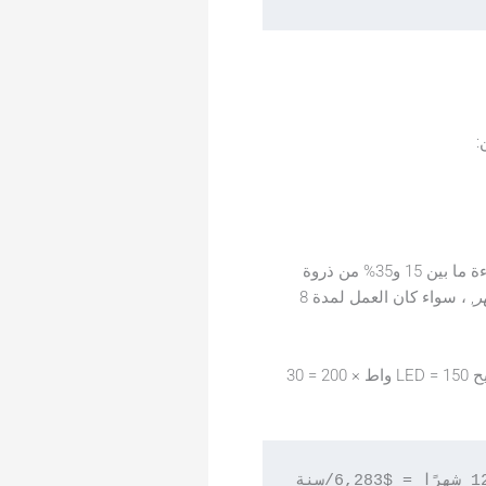
:
تتراوح رسوم الطلب بين 1.65 و1.25 ريال لكل كيلوواط، حسب شركة الكهرباء والمنطقة. غالبًا ما تمثل الإضاءة ما بين 15 و35% من ذروة
ر
, ، سواء كان العمل لمدة 8
نفس مشروع الـ 200 وحدة إضاءة. الاستهلاك الحالي = 458 واط × 200 = 91.6 كيلوواط. استهلاك مصابيح LED = 150 واط × 200 = 30