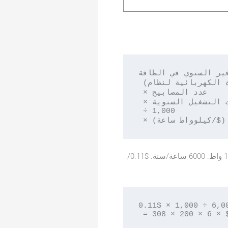
ير السنوي في الطاقة = 
 (القدرة الكهربائية للنظام الحالي – القدرة الكهربائية لنظام LED) 

 × عدد المصابيح 

 × ساعات التشغيل السنوية 

 ÷ 1,000 

ء ($/كيلوواط ساعة)
200 وحدة إضاءة، استبدال مصابيح MH بقدرة 400 واط (نظام بقدرة 458 واط) بمصابيح LED بقدرة 150 واط. 6000 ساعة/سنة. $0.11/
الوفورات السنوية في الطاقة = (458 – 150) × 200 × 6,000 ÷ 1,000 × $0.11

 = 308 × 200 × 6 × $0.11
