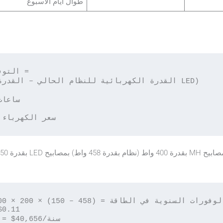
طوال أيام الأسبوع
التوف

 × سعر الكهربا
                    = $40,656/سنة