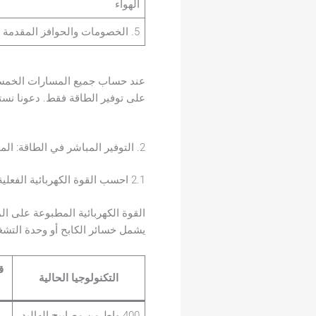
الهواء
5. الخصومات والحوافز المقدمة من شركات المرافق العامة
على توفير الطاقة فقط. دعونا ن
2. التوفير المباشر في الطاقة: المؤسسة
2.1 احسب القوة الكهربائية الفعلية للنظام — وليس فقط قوة المصباح
القوة الكهربائية المطبوعة على المصبا
يشمل خسائر الكابح أو وحدة التشغ
ق
التكنولوجيا الحالية
400 واط من مصابيح الهاليد