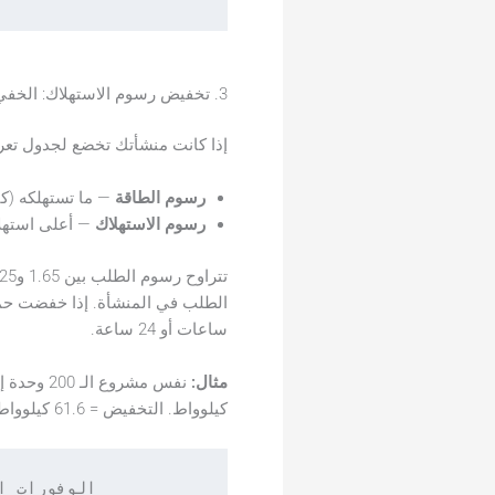
3. تخفيض رسوم الاستهلاك: الخفي 10–15%
إذا كانت منشأتك تخضع لجدول تعري
رسوم الطاقة
— ما تستهلكه (ك
رسوم الاستهلاك
— أعلى استهلاك للطاقة خل
الطلب في المنشأة. إذا خفضت حمل الإضاءة بنسبة 60%، فستقلل
ساعات أو 24 ساعة.
مثال:
كيلوواط. التخفيض = 61.6 كيلوواط.
الوفورات السنوية في الطلب = 