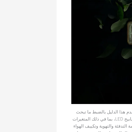
قدم هذا الدليل بالضبط ما تبحث
عنه — إطار عمل تفصيلي لحساب العائد الحقيقي على الاستثمار في تحديث الإضاءة الصناعية باستخدام مصابيح LED، بما في ذلك المتغيرات
التدفئة والتهوية وتكييف الهواء