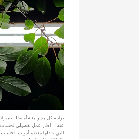
يواجه كل مدير منشأة يطلب ميزانية
التي تغفلها معظم أدوات الحساب ال