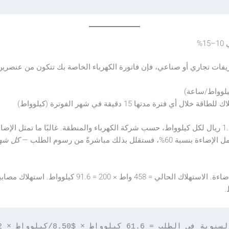
فات تجاري أو صناعي، فإن فاتورة الكهرباء الخاصة بك تتكون من عنصرين
يلوواط/ساعة)
ال أي فترة مدتها 15 دقيقة في شهر الفوترة (كيلوواط)
 بذلك مباشرةً من رسوم الطلب —
كل شه
61.6 كيلوواط × $8.50/كيلوواط × 12 شهرًا = $6,283/سنة