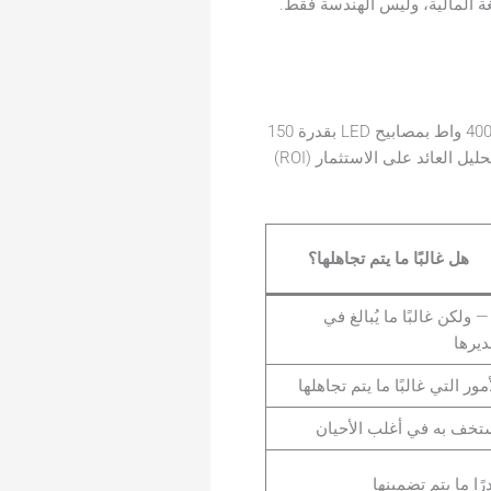
إن الحجة المعتادة لتحديث أنظمة الإضاءة باستخدام مصابيح LED — “استبدل مصابيح الهاليد المعدني بقدرة 400 واط بمصابيح LED بقدرة 150
واط ووفر 60% من الطاقة” — صحيحة من الناحية النظرية، لكنها غير كاملة من الناحية المالية. يجب أن يأخذ تحليل العائد على الاستثمار (ROI)
هل غالبًا ما يتم تجاهلها؟
 — ولكن غالبًا ما يُبالغ في
ديرها
أمور التي غالبًا ما يتم تجاهلها
ستخف به في أغلب الأحيان
درًا ما يتم تضمينها