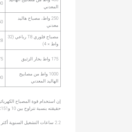
400
المعدني
250 واط، مصباح هاليد
250
معدني
مصباح فلوري T8 رباعي (32
128
واط × 4)
175 واط بخار الزئبق
175
1000 واط من مصابيح
000
الهاليد المعدني
إن استخدام قوة المصباح الكهربائية
حقيقته بنسبة تتراوح بين 10 و151٪. لذا، احرص دائمًا على استخدام قوة النظام الكهربائية.
2.2 ساعات التشغيل السنوية أكثر أهمية مما تتصور